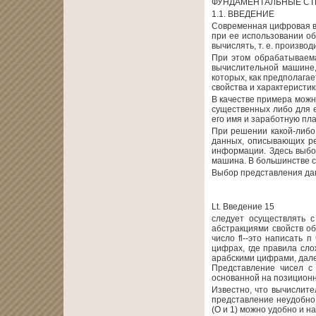
ФУНДАМЕНТАЛЬНЫЕ СТ
1.1. ВВЕДЕНИЕ
Современная цифровая в
при ее использовании об
вычислять, т. е. произво
При этом обрабатываема
вычислительной машине,
которых, как предполага
свойства и характеристи
В качестве примера можн
существенных либо для е
его имя и заработную пла
При решении какой-либо 
данных, описывающих ре
информации. Здесь выбо
машина. В большинстве с
Выбор представления дан
Lt. Введение 15
следует осуществлять 
абстракциями свойств об
число fl--это написать
цифрах, где правила сл
арабскими цифрами, дале
Представление чисел с
основанной на позиционн
Известно, что вычислит
представление неудобно 
(О и 1) можно удобно и н