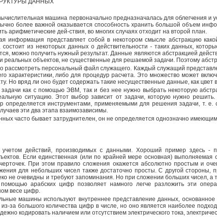
РУКТУРЫ ДАННЫХ
ычислительная машина первоначально предназначалась для облегчения и ус
ычно более важной оказывается способность хранить большой объем инфор
дить арифметические дей-ствия, во многих случаях отходит на второй план.
я информация представляет собой в некотором смысле абстракцию какой
 состоит из некоторых данных о действительности - таких данных, котор
ется, можно получить нужный результат. Данные являются абстракцией действ
ки реальных объектов, не существенные для решаемой задачи. Поэтому абст
о рассмотреть персональный файл служащего. Каждый служащий представле
го характеристики, либо для процедур расчета. Это множество может вкл
ту. Но вряд ли оно будет содержать такие несущественные данные, как цвет во
задачи как с помощью ЭВМ, так и без нее нужно выбрать некоторую абстра
альную ситуацию. Этот выбор зависит от задачи, которую нужно решить.
р определяется инструментами, применяемыми для решения задачи, т. е. 
лучаев эти два этапа взаимозависимы.
ных часто бывает затруднителен, он не определяется однозначно имеющим
с учетом действий, производимых с данными. Хороший пример здесь - п
ъектов. Если единственная (или по крайней мере основная) выполняемая 
 п черточек. При этом правило сложения окажется абсолютно простым и оч
ожения для небольших чисел также достаточно просты. С другой стороны, 
ко не очевидны и требуют запоминания. Но при сложении больших чисел, а 
 помощью арабских цифр позволяет намного легче разложить эти опера
ом весе цифр.
ельные машины используют внутреннее представление данных, основанное н
из-за большого количества цифр в числе, но оно является наиболее подход
адежно кодировать наличием или отсутствием электрического тока, электричес