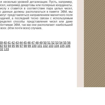
 несколько уровней детализации. Пусть, например,
исел, например декартовы или полярные координаты.
слу х ставится в соответствие пара целых чисел,
 что данные должны располагаться в памяти ЭВМ, мы
могут представляться направлением магнитного поля
адачей, а последний тесно связан с используемым
пределял способы представления чисел или даже
ботчикам ЭВМ, так как они располагают наибольшей
сех .(Или почти всех) случаев.
39
40
41
42
43
44
45
46
47
48
49
50
51
52
53
54
55
56
92
93
94
95
96
97
98
99
100
101
102
103
104
105
106
32
133