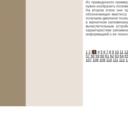
Из приведенного пример
нужно изобразить положе
На втором этапе они пр
обозначающих мантиссу f
получаем двоичное позиц
в магнитном запоминающ
вычислительным устрой
характеристики запомин
информацией о ее техноло
1
2
[
3
]
4
5
6
7
8
9
10
11
1
57
58
59
60
61
62
63
64
6
107
108
109
110
111
112
1