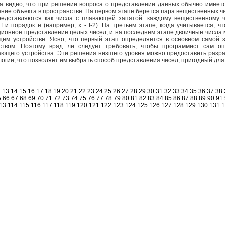
а видно, что при решении вопроса о представлении данных обычно имеется
ние объекта в пространстве. На первом этапе берется пара вещественных ч
едставляются как числа с плавающей запятой: каждому вещественному чи
 и порядок е (например, x - f-2). На третьем этапе, когда учитывается,
ионное представление целых чисел, и на последнем этапе двоичные числа 
ем устройстве. Ясно, что первый этап определяется в основном самой з
ством. Поэтому вряд ли следует требовать, чтобы программист сам о
ающего устройства. Эти решения низшего уровня можно предоставить разра
гии, что позволяет им выбрать способ представления чисел, пригодный для в
2
13
14
15
16
17
18
19
20
21
22
23
24
25
26
27
28
29
30
31
32
33
34
35
36
37
38
5
66
67
68
69
70
71
72
73
74
75
76
77
78
79
80
81
82
83
84
85
86
87
88
89
90
91
13
114
115
116
117
118
119
120
121
122
123
124
125
126
127
128
129
130
131
1