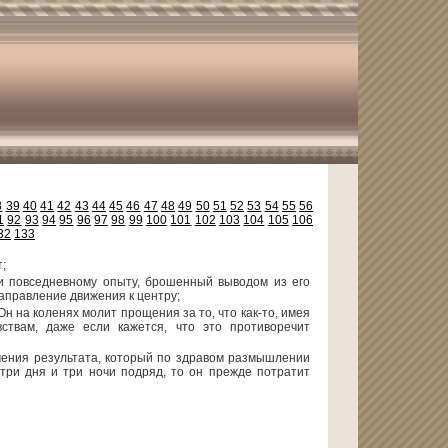
8
39
40
41
42
43
44
45
46
47
48
49
50
51
52
53
54
55
56
1
92
93
94
95
96
97
98
99
100
101
102
103
104
105
106
32
133
;
у и повседневному опыту, брошенный выводом из его
аправление движения к центру;
н на коленях молит прощения за то, что как-то, имея
ствам, даже если кажется, что это противоречит
учения результата, который по здравом размышлении
ь три дня и три ночи подряд, то он прежде потратит