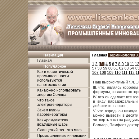
Навигация
Главная
Терминология Х
Главная
1
2
[
3
]
4
5
6
7
8
9
10
11
1
Популярное
57
58
59
60
61
62
63
64
6
Как в косметической
107
108
109
110
111
112
1
промышленности
используются
Наш высокочтимый г. Л. 
нанотехнологии
III. что, являясь корол
Как можно использовать
формулы, согласно котор
энергию Солнца
IV. что он сделает все в
Что такое
в виду парадоксальный
электрогенераторы
действительности ;
Зачем нужны
V. что впредь он никогд
парогенераторы
можно вывести в десяти 
четверть часа на раздум
Как «рождаются»
воздушные шары
Вольтер, Памфлет доктора
Сланцевый газ - это миф
Промышленные инновации