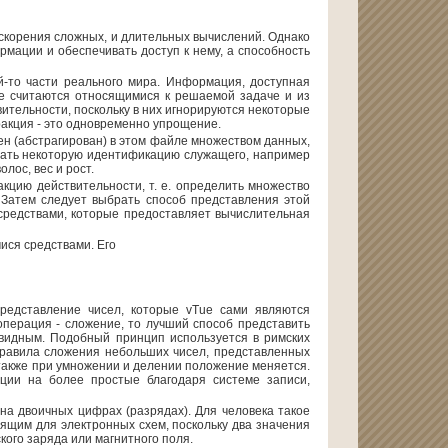
корения сложных, и длительных вычислений. Однако
мации и обеспечивать доступ к нему, а способность
-то части реального мира. Информация, доступная
ые считаются относящимися к решаемой задаче и из
ительности, поскольку в них игнорируются некоторые
ракция - это одновременно упрощение.
н (абстрагирован) в этом файле множеством данных,
ючать некоторую идентификацию служащего, например
лос, вес и рост.
кцию действительности, т. е. определить множество
 Затем следует выбрать способ представления этой
средствами, которые предоставляет вычислительная
ися средствами. Его
редставление чисел, которые vTue сами являются
операция - сложение, то лучший способ представить
евидным. Подобный принцип используется в римских
правила сложения небольших чисел, представленных
также при умножении и делении положение меняется.
ции на более простые благодаря системе записи,
а двоичных цифрах (разрядах). Для человека такое
ящим для электронных схем, поскольку два значения
кого заряда или магнитного поля.